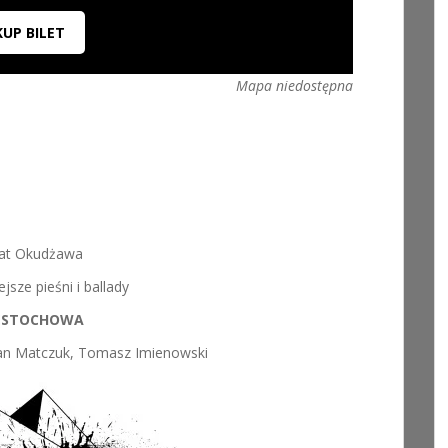
KUP BILET
Mapa niedostępna
at Okudżawa
ejsze pieśni i ballady
ĘSTOCHOWA
etan Matczuk, Tomasz Imienowski