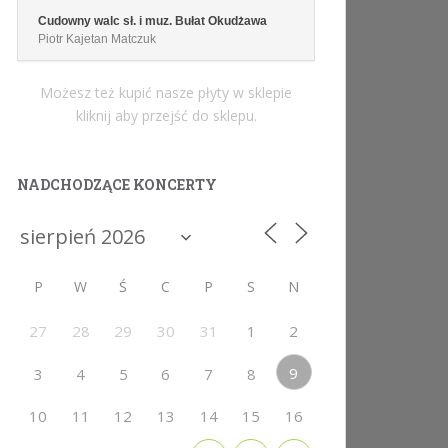
Cudowny walc sł. i muz. Bułat Okudżawa
Piotr Kajetan Matczuk
Możesz też kupić nasze płyty w sklepie
kliknij aby przejść do sklepu.
NADCHODZĄCE KONCERTY
P
W
Ś
C
P
S
N
27
28
29
30
31
1
2
9
3
4
5
6
7
8
10
11
12
13
14
15
16