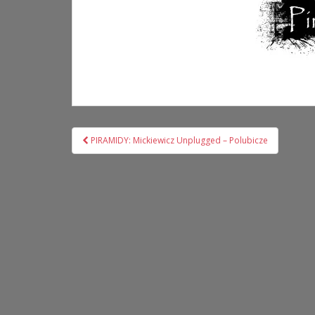
Nawigacja
PIRAMIDY: Mickiewicz Unplugged – Polubicze
wpisu