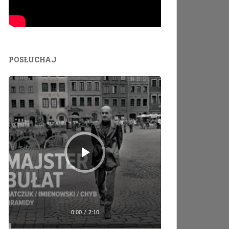
POSŁUCHAJ
Odtwarzacz
plików
dźwiękowych
0:00
/
2:10