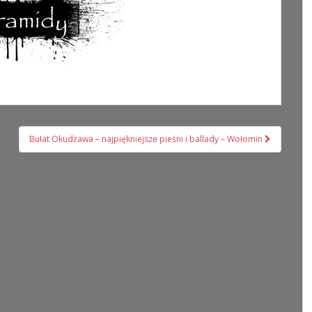
Bułat Okudżawa – najpiękniejsze pieśni i ballady – Wołomin