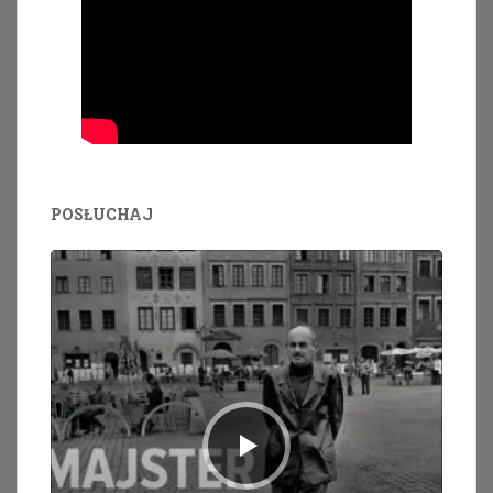
POSŁUCHAJ
Odtwarzacz
plików
dźwiękowych