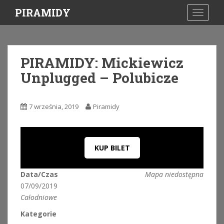
S
PIRAMIDY
TOGGLE
k
i
p
t
PIRAMIDY: Mickiewicz
o
Unplugged – Polubicze
m
a
i
7 września, 2019
Piramidy
n
c
o
n
KUP BILET
t
e
Data/Czas
Mapa niedostępna
n
07/09/2019
t
Całodniowe
Kategorie