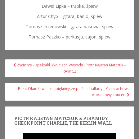
Dawid Lipka – trąbka, śpiew
Artur Chyb – gitara, banjo, śpiew
Tomasz Imienowski – gitara basowa, śpiew
Tomasz Paszko – perkusja, cajon, śpiew
Nawigacja
Życiorys – spektakl. Wojciech Wysocki i Piotr Kajetan Matczuk –
wpisu
RAWICZ
Bułat Okudżawa – najpiękniejsze pieśni i ballady – Częstochowa
dodatkowy koncert
PIOTR KAJETAN MATCZUK & PIRAMIDY:
CHECKPOINT CHARLIE, THE BERLIN WALL