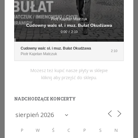
Piotr Kajetan Matczuk
Cudowny walc sł. i muz. Bułat Okudżawa
0:00
/
2:10
Cudowny walc sł. i muz. Bułat Okudżawa
2:10
Piotr Kajetan Matczuk
Możesz też kupić nasze płyty w sklepie
kliknij aby przejść do sklepu.
NADCHODZĄCE KONCERTY
P
W
Ś
C
P
S
N