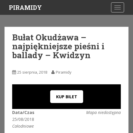
S
PIRAMIDY
TOGGLE
k
i
p
t
Bułat Okudżawa –
o
najpiękniejsze pieśni i
m
a
ballady – Kwidzyn
i
n
c
25 sierpnia, 2018
Piramidy
o
n
t
KUP BILET
e
n
t
Data/Czas
Mapa niedostępna
25/08/2018
Całodniowe