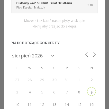
Cudowny walc sł. i muz. Bułat Okudżawa
2:10
Piotr Kajetan Matczuk
Możesz też kupić nasze płyty w sklepie
kliknij aby przejść do sklepu.
NADCHODZĄCE KONCERTY
P
W
Ś
C
P
S
N
27
28
29
30
31
1
2
3
4
5
6
7
8
9
10
11
12
13
14
15
16