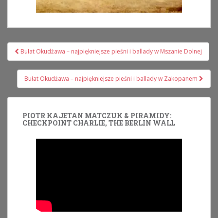
Nawigacja
Bułat Okudżawa – najpiękniejsze pieśni i ballady w Mszanie Dolnej
wpisu
Bułat Okudżawa – najpiękniejsze pieśni i ballady w Zakopanem
PIOTR KAJETAN MATCZUK & PIRAMIDY:
CHECKPOINT CHARLIE, THE BERLIN WALL