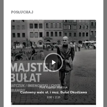
POSŁUCHAJ
Odtwarzacz
plików
dźwiękowych
Piotr Kajetan Matczuk
Cudowny walc sł. i muz. Bułat Okudżawa
0:00
/
2:10