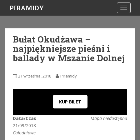
S
PIRAMIDY
TOGGLE
k
i
p
t
Bułat Okudżawa –
o
najpiękniejsze pieśni i
m
a
ballady w Mszanie Dolnej
i
n
c
21 września, 2018
Piramidy
o
n
t
KUP BILET
e
n
t
Data/Czas
Mapa niedostępna
21/09/2018
Całodniowe