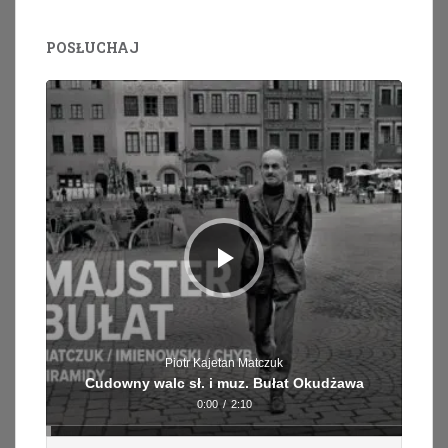
POSŁUCHAJ
Odtwarzacz
plików
dźwiękowych
Piotr Kajetan Matczuk
Cudowny walc sł. i muz. Bułat Okudżawa
0:00
/
2:10