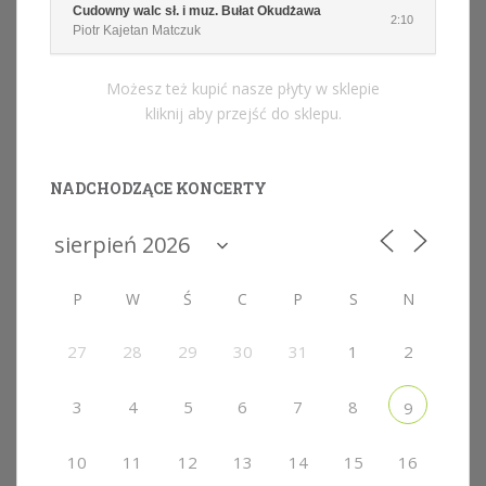
Cudowny walc sł. i muz. Bułat Okudżawa
2:10
Piotr Kajetan Matczuk
Możesz też kupić nasze płyty w sklepie
kliknij aby przejść do sklepu.
NADCHODZĄCE KONCERTY
P
W
Ś
C
P
S
N
27
28
29
30
31
1
2
3
4
5
6
7
8
9
10
11
12
13
14
15
16