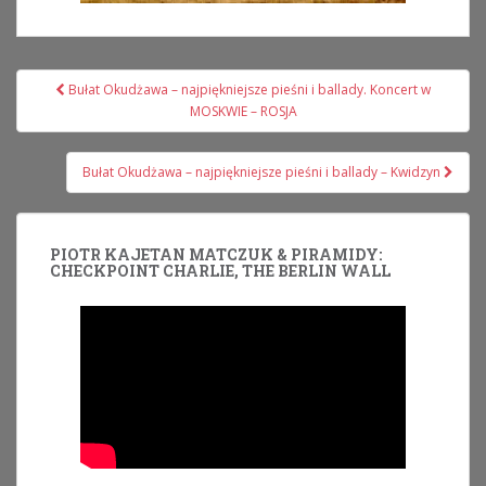
Nawigacja
Bułat Okudżawa – najpiękniejsze pieśni i ballady. Koncert w
wpisu
MOSKWIE – ROSJA
Bułat Okudżawa – najpiękniejsze pieśni i ballady – Kwidzyn
PIOTR KAJETAN MATCZUK & PIRAMIDY:
CHECKPOINT CHARLIE, THE BERLIN WALL