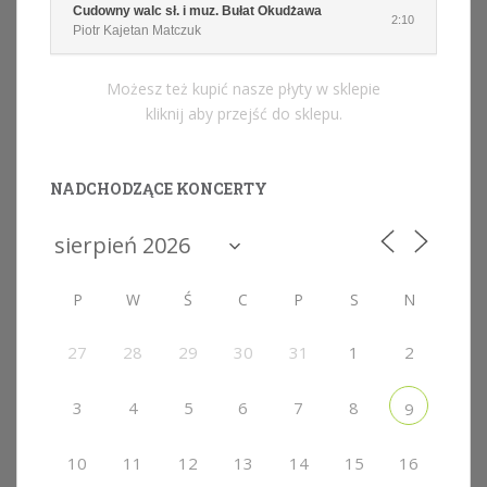
Cudowny walc sł. i muz. Bułat Okudżawa
2:10
Piotr Kajetan Matczuk
Możesz też kupić nasze płyty w sklepie
kliknij aby przejść do sklepu.
NADCHODZĄCE KONCERTY
P
W
Ś
C
P
S
N
27
28
29
30
31
1
2
3
4
5
6
7
8
9
10
11
12
13
14
15
16