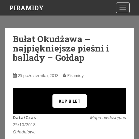
S
PIRAMIDY
TOGGLE
k
i
p
t
Bułat Okudżawa –
o
najpiękniejsze pieśni i
m
a
ballady – Gołdap
i
n
c
25 października, 2018
Piramidy
o
n
t
KUP BILET
e
n
t
Data/Czas
Mapa niedostępna
25/10/2018
Całodniowe