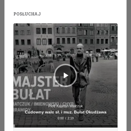
POSŁUCHAJ
Odtwarzacz
plików
dźwiękowych
Piotr Kajetan Matczuk
Cudowny walc sł. i muz. Bułat Okudżawa
0:00
/
2:10