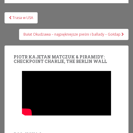
Nawigacja
Trasa w USA
wpisu
Bułat Okudżawa – najpiękniejsze pieśni i ballady – Gołdap
PIOTR KAJETAN MATCZUK & PIRAMIDY:
CHECKPOINT CHARLIE, THE BERLIN WALL