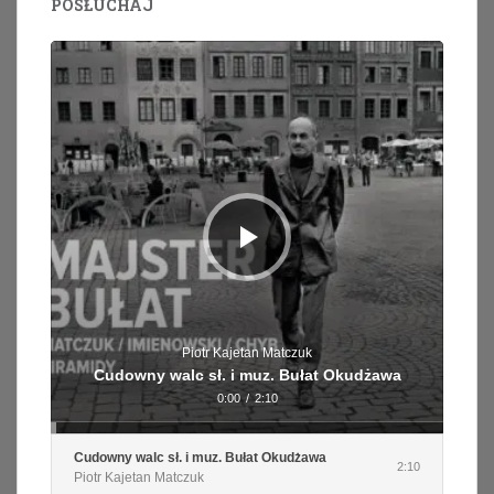
POSŁUCHAJ
Odtwarzacz
plików
dźwiękowych
Piotr Kajetan Matczuk
Cudowny walc sł. i muz. Bułat Okudżawa
0:00
/
2:10
Cudowny walc sł. i muz. Bułat Okudżawa
2:10
Piotr Kajetan Matczuk