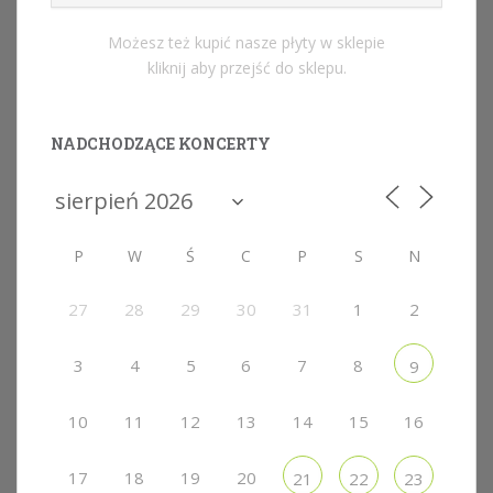
Możesz też kupić nasze płyty w sklepie
kliknij aby przejść do sklepu.
NADCHODZĄCE KONCERTY
P
W
Ś
C
P
S
N
27
28
29
30
31
1
2
3
4
5
6
7
8
9
10
11
12
13
14
15
16
17
18
19
20
21
22
23