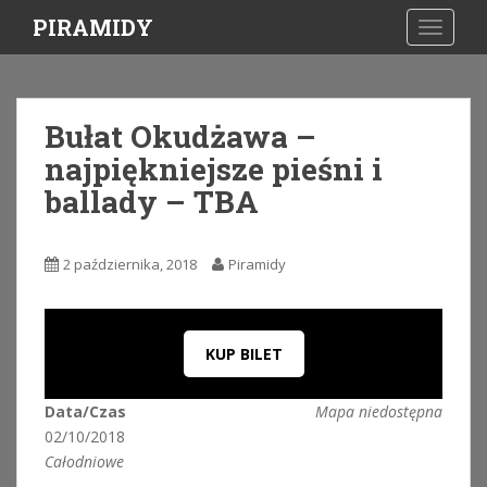
S
PIRAMIDY
TOGGLE
k
i
p
t
Bułat Okudżawa –
o
najpiękniejsze pieśni i
m
a
ballady – TBA
i
n
c
2 października, 2018
Piramidy
o
n
t
KUP BILET
e
n
t
Data/Czas
Mapa niedostępna
02/10/2018
Całodniowe