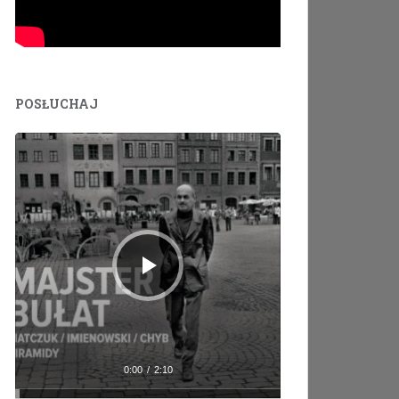
POSŁUCHAJ
Odtwarzacz
plików
dźwiękowych
0:00
/
2:10