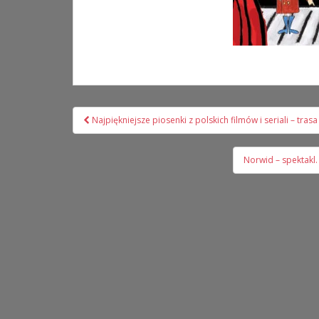
Nawigacja
Najpiękniejsze piosenki z polskich filmów i seriali – trasa
wpisu
Norwid – spektakl.