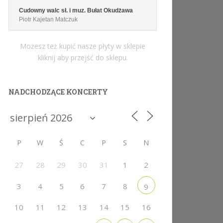
Cudowny walc sł. i muz. Bułat Okudżawa
Piotr Kajetan Matczuk
Możesz też kupić nasze płyty w sklepie
kliknij aby przejść do sklepu.
NADCHODZĄCE KONCERTY
P
W
Ś
C
P
S
N
27
28
29
30
31
1
2
3
4
5
6
7
8
9
10
11
12
13
14
15
16