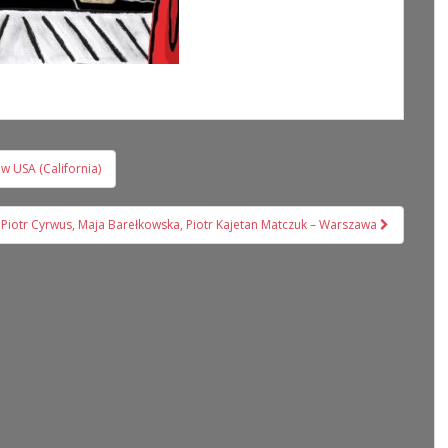
 w USA (California)
 Piotr Cyrwus, Maja Barełkowska, Piotr Kajetan Matczuk – Warszawa