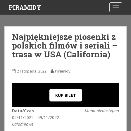
S
PIRAMIDY
TOGGLE
k
i
p
t
Najpiękniejsze piosenki z
o
polskich filmów i seriali –
m
a
trasa w USA (California)
i
n
c
2 listopada, 2022
Piramidy
o
n
t
KUP BILET
e
n
t
Data/Czas
Mapa niedostępna
02/11/2022 - 09/11/2022
Całodniowe