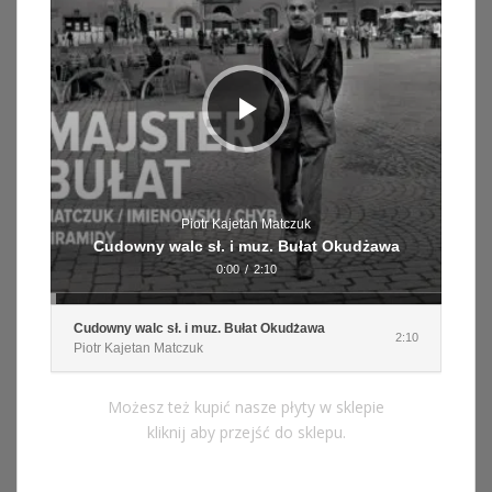
Piotr Kajetan Matczuk
Cudowny walc sł. i muz. Bułat Okudżawa
0:00
/
2:10
Cudowny walc sł. i muz. Bułat Okudżawa
2:10
Piotr Kajetan Matczuk
Możesz też kupić nasze płyty w sklepie
kliknij aby przejść do sklepu.