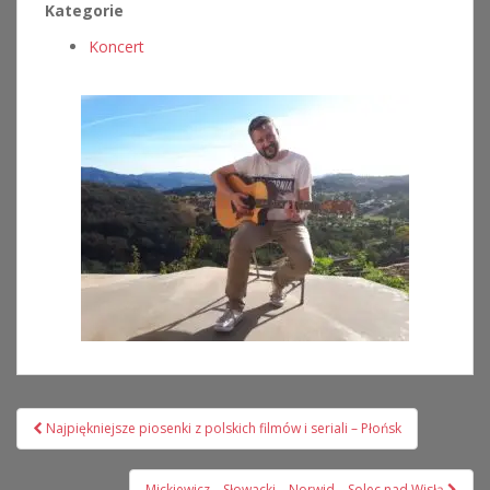
Kategorie
Koncert
Nawigacja
Najpiękniejsze piosenki z polskich filmów i seriali – Płońsk
wpisu
Mickiewicz – Słowacki – Norwid – Solec nad Wisłą