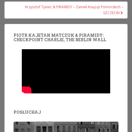
Krzysztof Tyniec & PIRAMIDY – Zamek Książąt Pomorskich –
SZCZECIN
PIOTR KAJETAN MATCZUK & PIRAMIDY:
CHECKPOINT CHARLIE, THE BERLIN WALL
POSŁUCHAJ
Odtwarzacz
plików
dźwiękowych