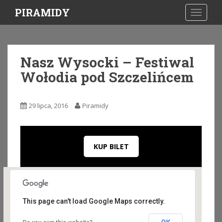
S
PIRAMIDY
TOGGLE
k
i
p
t
Nasz Wysocki – Festiwal
o
Wołodia pod Szczelińcem
m
a
i
29 lipca, 2016
Piramidy
n
c
o
n
KUP BILET
t
e
n
t
This page can't load Google Maps correctly.