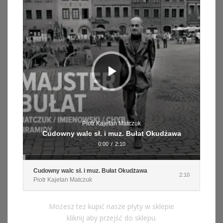
Piotr Kajetan Matczuk
Cudowny walc sł. i muz. Bułat Okudżawa
0:00
/
2:10
Cudowny walc sł. i muz. Bułat Okudżawa
2:10
Piotr Kajetan Matczuk
Możesz też kupić nasze płyty w sklepie
kliknij aby przejść do sklepu.