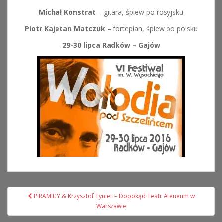
Michał Konstrat
– gitara, śpiew po rosyjsku
Piotr Kajetan Matczuk
– fortepian, śpiew po polsku
29-30 lipca Radków – Gajów
Nawigacja
PIRAMIDY & Krzysztof Tyniec – Dopokąd Teatr Ateneum w
wpisu
Warszawie