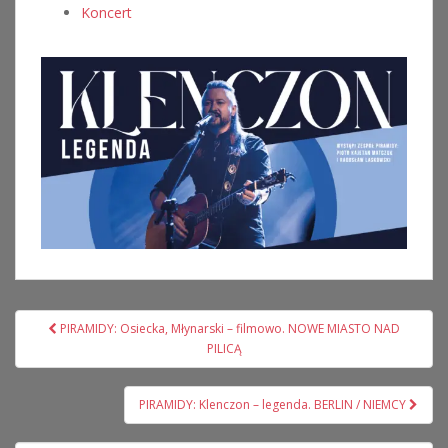
Koncert
Nawigacja
PIRAMIDY: Osiecka, Młynarski – filmowo. NOWE MIASTO NAD
wpisu
PILICĄ
PIRAMIDY: Klenczon – legenda. BERLIN / NIEMCY