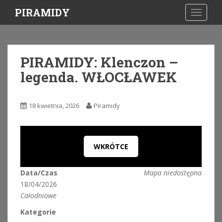
S
PIRAMIDY
TOGGLE
k
i
p
t
PIRAMIDY: Klenczon –
o
legenda. WŁOCŁAWEK
m
a
i
18 kwietnia, 2026
Piramidy
n
c
o
n
WKRÓTCE
t
e
Data/Czas
Mapa niedostępna
n
18/04/2026
t
Całodniowe
Kategorie