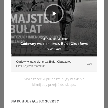
Piotr Kajetan Matczuk
Cudowny walc sł. i muz. Bułat Okudżawa
0:00
/
2:10
Cudowny walc sł. i muz. Bułat Okudżawa
2:10
Piotr Kajetan Matczuk
Możesz też kupić nasze płyty w sklepie
kliknij aby przejść do sklepu.
NADCHODZĄCE KONCERTY