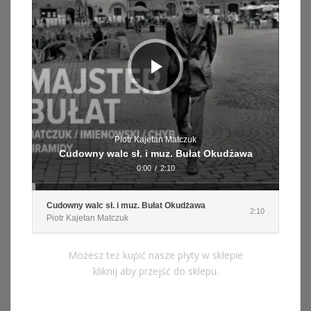
Piotr Kajetan Matczuk
Cudowny walc sł. i muz. Bułat Okudżawa
0:00
/
2:10
Cudowny walc sł. i muz. Bułat Okudżawa
2:10
Piotr Kajetan Matczuk
Możesz też kupić nasze płyty w sklepie
kliknij aby przejść do sklepu.