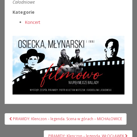
Całodniowe
Kategorie
Koncert
Nawigacja
PIRAMIDY: Klenczon – legenda. Scena w górach – MICHAŁOWICE
wpisu
PIRAMIDY: Klenczon – legenda. WŁOCŁAWEK