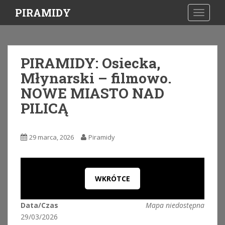
S
PIRAMIDY
TOGGLE
k
i
p
t
PIRAMIDY: Osiecka,
o
Młynarski – filmowo.
m
a
NOWE MIASTO NAD
i
PILICĄ
n
c
o
29 marca, 2026
Piramidy
n
t
e
n
WKRÓTCE
t
Data/Czas
Mapa niedostępna
29/03/2026